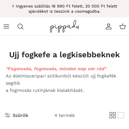
Átugrás
⚡ Ingyenes szállítás 18 990 Ft felett, 20 000 Ft felett
ajándékot is teszünk a csomagodba.
Fiók
Kos
Ujj fogkefe a legkisebbeknek
"Fogmosás, fogmosás, minden nap vár rád"
Az élelmiszeripari szilikonból készült ujj fogkefék
segítik
a fogmosás rutinjának kialakítását.
Szűrők
4 termék