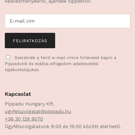
kedvezményekről, ajándék tippekről!
FELIRATKOZÁS
Szeretnék a fenti e-mail címre hírlevelet kapni a
Pippadutól és ezáltal elfogadom
adatkezelési
tájékoztatójukat.
Kapcsolat
Pippadu Hungary Kft.
ugyfelszolgalat@pippadu.hu
+36 30 129 9070
Ügyfélszolgálatunk 9:00 és 15:00 között elérhető.