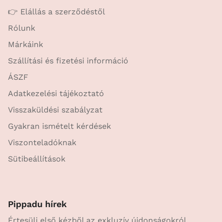
👉 Elállás a szerződéstől
Rólunk
Márkáink
Szállítási és fizetési információ
ÁSZF
Adatkezelési tájékoztató
Visszaküldési szabályzat
Gyakran ismételt kérdések
Viszonteladóknak
Sütibeállítások
Pippadu hírek
Értesülj első kézből az exkluzív újdonságokról,