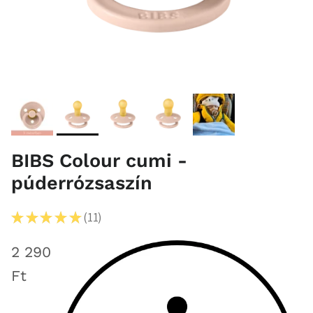
BIBS Colour cumi -
púderrózsaszín
★
★
★
★
★
11
11
2 290
Ft