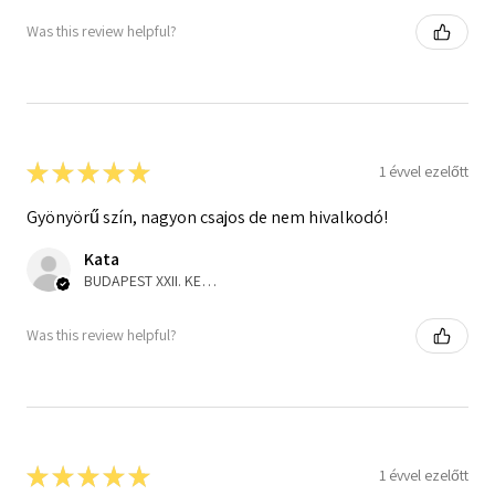
Was this review helpful?
★
★
★
★
★
1 évvel ezelőtt
Gyönyörű szín, nagyon csajos de nem hivalkodó!
Kata
BUDAPEST XXII. KER., Hungary
Was this review helpful?
★
★
★
★
★
1 évvel ezelőtt