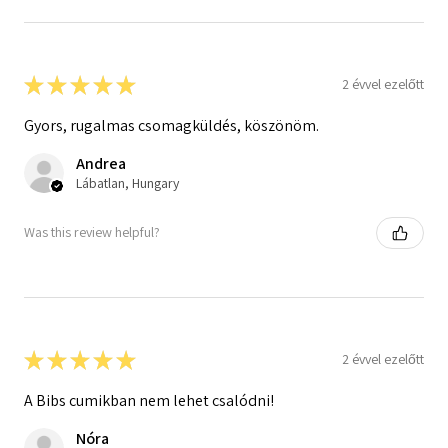
★
★
★
★
★
2 évvel ezelőtt
Gyors, rugalmas csomagküldés, köszönöm.
Andrea
Lábatlan, Hungary
Was this review helpful?
★
★
★
★
★
2 évvel ezelőtt
A Bibs cumikban nem lehet csalódni!
Nóra