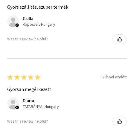
Gyors szállítás, szuper termék
Csilla
Kaposvár, Hungary
Was this review helpful?
★
★
★
★
★
2 évvel ezelőtt
Gyorsan megérkezett
Diána
TATABÁNYA, Hungary
Was this review helpful?