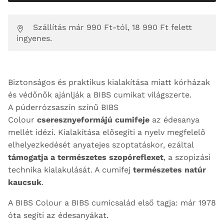
Szállítás már 990 Ft-tól, 18 990 Ft felett
ingyenes.
Biztonságos és praktikus kialakítása miatt kórházak
és védőnők ajánlják a BIBS cumikat világszerte.
A púderrózsaszín színű BIBS
Colour
cseresznyeformájú cumifeje
az édesanya
mellét idézi. Kialakítása elősegíti a nyelv megfelelő
elhelyezkedését anyatejes szoptatáskor, ezáltal
támogatja a természetes szopóreflexet
, a szopizási
technika kialakulását. A cumifej
természetes natúr
kaucsuk
.
A BIBS Colour a BIBS cumicsalád első tagja: már 1978
óta segíti az édesanyákat.