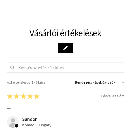
Vásárlói értékelések
A 11 értékelésből 1 - 6 látsz.
Rendezés:
★
★
★
★
★
1 évvel ezelőtt
—
Sandor
Komadi, Hungary