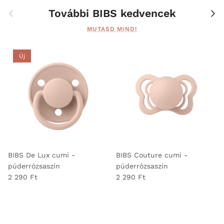
Előző
Köv
További BIBS kedvencek
MUTASD MIND!
Új
BIBS De Lux cumi -
BIBS Couture cumi -
púderrózsaszín
púderrózsaszín
2 290 Ft
2 290 Ft