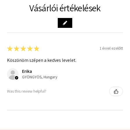
Vásárlói értékelések
★
★
★
★
★
1 évvel ezelőtt
Köszönöm szépen a kedves levelet.
Erika
GYÖNGYÖS, Hungary
Was this review helpful?