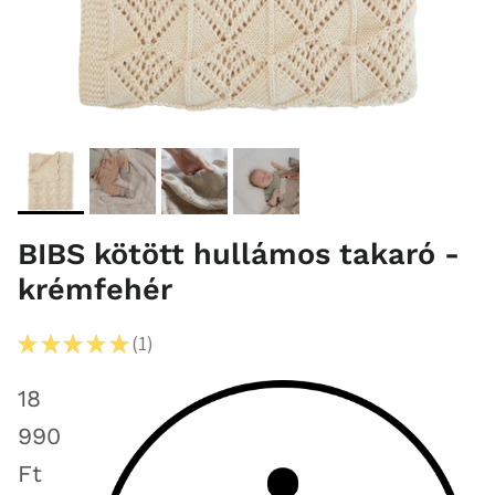
BIBS kötött hullámos takaró -
krémfehér
★
★
★
★
★
1
1
18
990
Ft