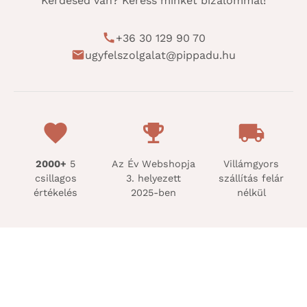
Kérdésed van? Keress minket bizalommal!
+36 30 129 90 70
ugyfelszolgalat@pippadu.hu
2000+
5
Az Év Webshopja
Villámgyors
csillagos
3. helyezett
szállítás felár
értékelés
2025-ben
nélkül