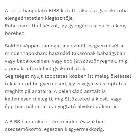
A retro hangulatú BIBS kötött takaró a gyerekszoba
elengedhetetlen kiegészítője.
Puha pamutból készül, így gyengéd a kicsi érzékeny
bőréhez.
Sokféleképpen támogatja a szülőt és gyermekét a
mindennapokban: használd takarónak babaágyban
vagy babakocsiban, vagy épp játszószőnyegnek, míg
a pocakra fordulást gyakoroljátok.
Segítséget nyújt szoptatás közben is: meleg öleléssel
takarhatod be gyermeked, így is vigyázva szoptatás
meghitt pillanataira. A pelenkázó asztalt is
kellemesen melegíti, míg öltözteted a kicsit, vagy
épp használhatjátok nyugtató alvókendőként is.
A BIBS babatakaró társ minden évszakban
csecsemőkortól egészen kisgyermekkorig.