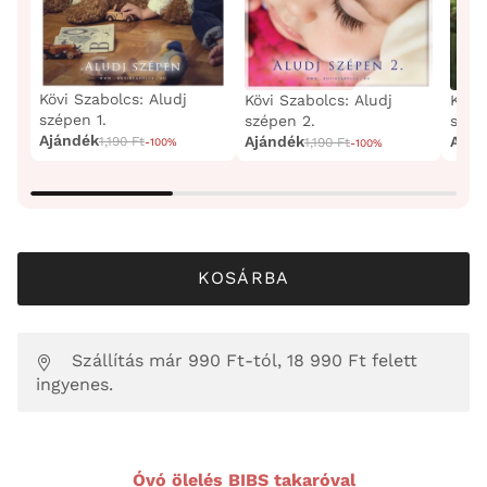
Kövi Szabolcs: Aludj
Kövi Szabolcs: Aludj
Kövi 
szépen 1.
szépen 2.
szép
Ajándék
Ajándék
Aján
1,190 Ft
1,190 Ft
-100%
-100%
KOSÁRBA
Szállítás már 990 Ft-tól, 18 990 Ft felett
ingyenes.
Óvó ölelés BIBS takaróval