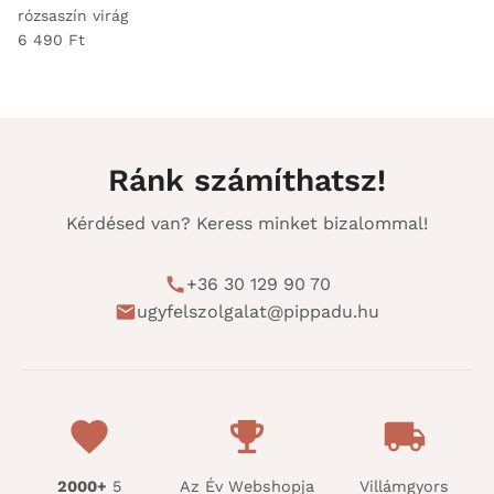
rózsaszín virág
6 490 Ft
Ránk számíthatsz!
Kérdésed van? Keress minket bizalommal!
+36 30 129 90 70
ugyfelszolgalat@pippadu.hu
2000+
5
Az Év Webshopja
Villámgyors