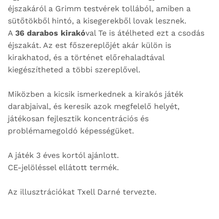
éjszakáról a Grimm testvérek tollából, amiben a
sütőtökből hintó, a kisegerekből lovak lesznek.
A
36 darabos kirakó
val Te is átélheted ezt a csodás
éjszakát. Az est főszereplőjét akár külön is
kirakhatod, és a történet előrehaladtával
kiegészítheted a többi szereplővel.
Miközben a kicsik ismerkednek a kirakós játék
darabjaival, és keresik azok megfelelő helyét,
játékosan fejlesztik koncentrációs és
problémamegoldó képességüket.
A játék 3 éves kortól ajánlott.
CE-jelöléssel ellátott termék.
Az illusztrációkat Txell Darné tervezte.