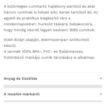
A különleges cumitartó hajlékony pántból és akár
három cuminak is helyet adó, kerek tartóból áll. Az
egyedi és praktikus kiegészítő társ a
mindennapokban: hurkold táskára, babakocsira,
hogy mindig kéznél legyen kedvenc BIBS cumitok.
Svéd dizájn alapján, élelmiszeripari szilikonból
készül.
A termék 100% BPA-, PVC- és ftalátmentes.
Különböző márkájú cumik tárolására is alkalmas.
Anyag és tisztítás
A mushie márkáról