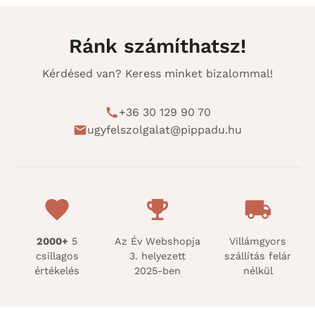
Ránk számíthatsz!
Kérdésed van? Keress minket bizalommal!
+36 30 129 90 70
ugyfelszolgalat@pippadu.hu
2000+
5
Az Év Webshopja
Villámgyors
csillagos
3. helyezett
szállítás felár
értékelés
2025-ben
nélkül